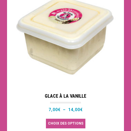
GLACE À LA VANILLE
Plage
7,00
€
–
14,00
€
de
Ce
CHOIX DES OPTIONS
prix :
produit