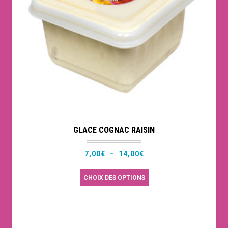
être
choisies
sur
la
page
du
produit
GLACE COGNAC RAISIN
Plage
7,00
€
–
14,00
€
de
Ce
CHOIX DES OPTIONS
prix :
produit
7,00€
a
à
plusieurs
14,00€