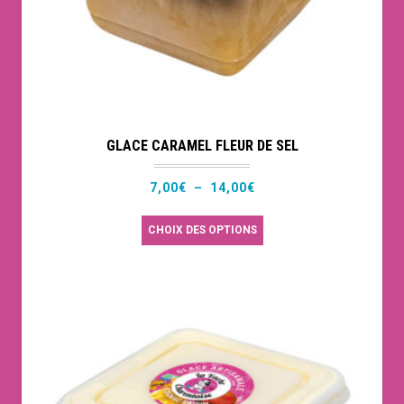
la
page
du
produit
GLACE CARAMEL FLEUR DE SEL
Plage
7,00
€
–
14,00
€
de
Ce
CHOIX DES OPTIONS
prix :
produit
7,00€
a
à
plusieurs
14,00€
variations.
Les
options
peuvent