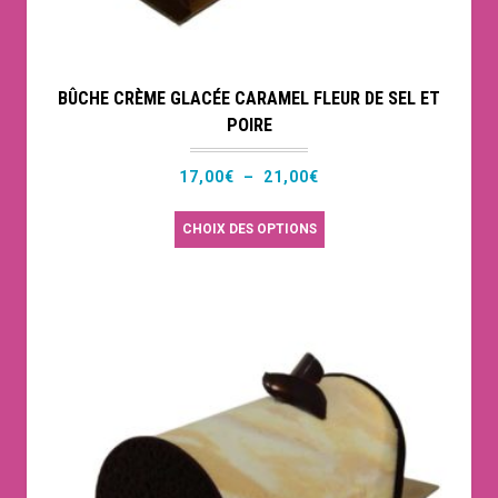
produit
BÛCHE CRÈME GLACÉE CARAMEL FLEUR DE SEL ET
POIRE
Plage
17,00
€
–
21,00
€
de
Ce
CHOIX DES OPTIONS
prix :
produit
17,00€
a
à
plusieurs
21,00€
variations.
Les
options
peuvent
être