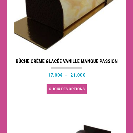
choisies
sur
la
page
du
produit
BÛCHE CRÈME GLACÉE VANILLE MANGUE PASSION
Plage
17,00
€
–
21,00
€
de
Ce
CHOIX DES OPTIONS
prix :
produit
17,00€
a
à
plusieurs
21,00€
variations.
Les