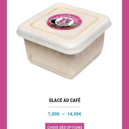
variations.
Les
options
peuvent
être
choisies
sur
la
page
du
produit
GLACE AU CAFÉ
Plage
7,00
€
–
14,00
€
de
Ce
CHOIX DES OPTIONS