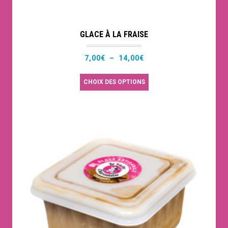
produit
GLACE À LA FRAISE
Plage
7,00
€
–
14,00
€
de
Ce
CHOIX DES OPTIONS
prix :
produit
7,00€
a
à
plusieurs
14,00€
variations.
Les
options
peuvent
être
choisies
sur