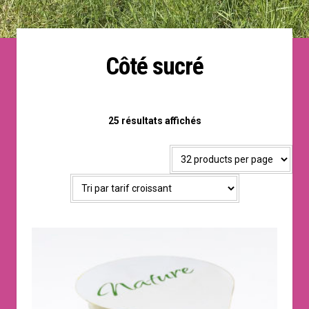
Côté sucré
Trié
25 résultats affichés
par
prix
croissant