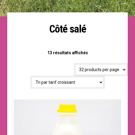
Côté salé
Trié
13 résultats affichés
par
prix
croissant