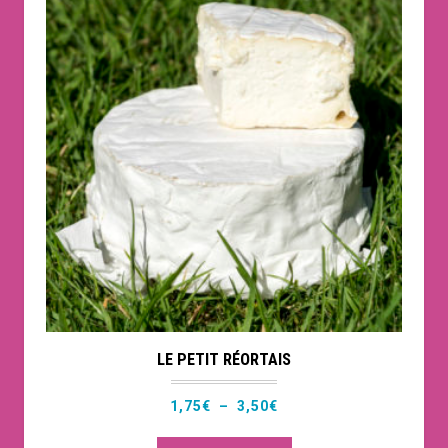
LE PETIT RÉORTAIS
Plage
1,75
€
–
3,50
€
de
Ce