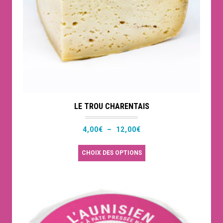
LE TROU CHARENTAIS
Plage
4,00
€
–
12,00
€
de
Ce
CHOIX DES OPTIONS
prix :
produit
4,00€
a
à
plusieurs
12,00€
variations.
Les