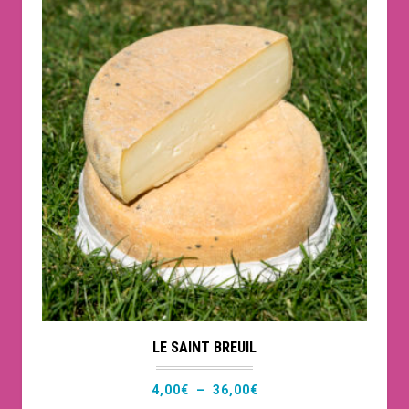
plusieurs
6,75€
variations.
Les
options
peuvent
être
choisies
sur
la
page
du
produit
LE SAINT BREUIL
Plage
4,00
€
–
36,00
€